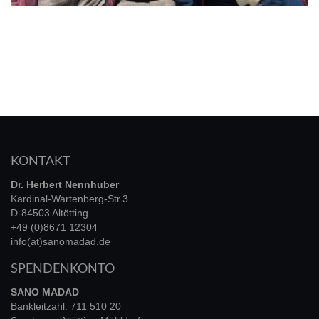
KONTAKT
Dr. Herbert Nennhuber
Kardinal-Wartenberg-Str.3
D-84503 Altötting
+49 (0)8671 12304
info(at)sanomadad.de
SPENDENKONTO
SANO MADAD
Bankleitzahl: 711 510 20