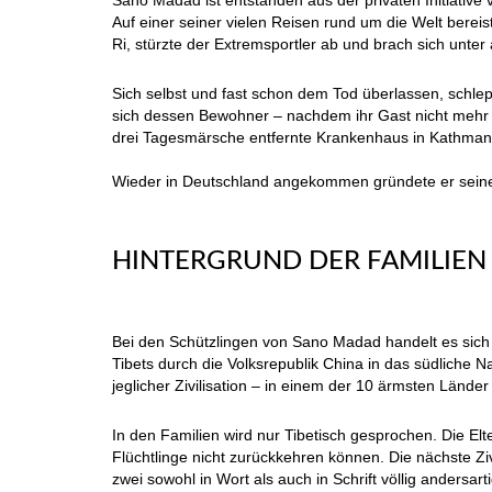
Sano Madad ist entstanden aus der privaten Initiative
Auf einer seiner vielen Reisen rund um die Welt berei
Ri, stürzte der Extremsportler ab und brach sich unt
Sich selbst und fast schon dem Tod überlassen, schlep
sich dessen Bewohner – nachdem ihr Gast nicht mehr z
drei Tagesmärsche entfernte Krankenhaus in Kathmand
Wieder in Deutschland angekommen gründete er seine Pr
HINTERGRUND DER FAMILIEN
Bei den Schützlingen von Sano Madad handelt es sich
Tibets durch die Volksrepublik China in das südliche 
jeglicher Zivilisation – in einem der 10 ärmsten Länder
In den Familien wird nur Tibetisch gesprochen. Die Elt
Flüchtlinge nicht zurückkehren können. Die nächste Zi
zwei sowohl in Wort als auch in Schrift völlig andersar