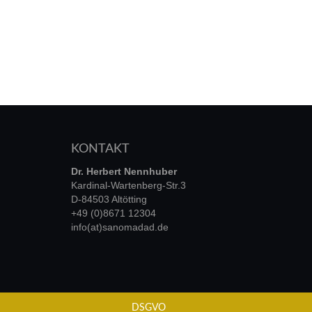
KONTAKT
Dr. Herbert Nennhuber
Kardinal-Wartenberg-Str.3
D-84503 Altötting
+49 (0)8671 12304
info(at)sanomadad.de
DSGVO