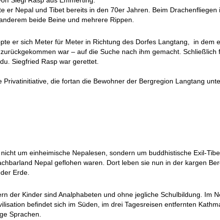
 von Siegi Rasp aus Emmerting.
ste er Nepal und Tibet bereits in den 70er Jahren. Beim Drachenflieg
er anderem beide Beine und mehrere Rippen.
pte er sich Meter für Meter in Richtung des Dorfes Langtang, in dem e
urückgekommen war – auf die Suche nach ihm gemacht. Schließlich fan
u. Siegfried Rasp war gerettet.
ivatinitiative, die fortan die Bewohner der Bergregion Langtang unters
 nicht um einheimische Nepalesen, sondern um buddhistische Exil-Tib
Nachbarland Nepal geflohen waren. Dort leben sie nun in der kargen B
 der Erde.
ern der Kinder sind Analphabeten und ohne jegliche Schulbildung. Im N
vilisation befindet sich im Süden, im drei Tagesreisen entfernten Kath
tige Sprachen.