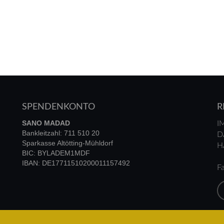
SPENDENKONTO
R
SANO MADAD
I
Bankleitzahl: 711 510 20
D
Sparkasse Altötting-Mühldorf
H
BIC: BYLADEM1MDF
IBAN: DE17711510200011157492
Fa