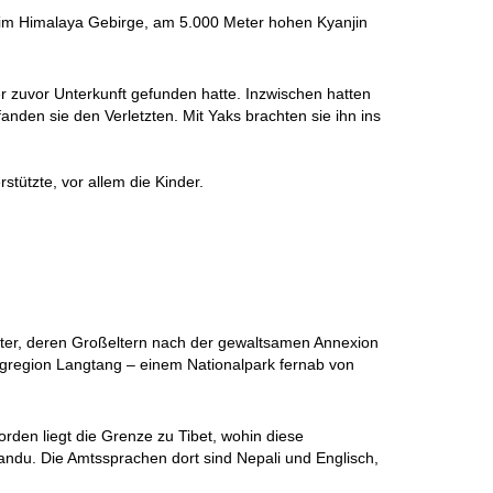
en im Himalaya Gebirge, am 5.000 Meter hohen Kyanjin
r zuvor Unterkunft gefunden hatte. Inzwischen hatten
den sie den Verletzten. Mit Yaks brachten sie ihn ins
tützte, vor allem die Kinder.
eter, deren Großeltern nach der gewaltsamen Annexion
ergregion Langtang – einem Nationalpark fernab von
orden liegt die Grenze zu Tibet, wohin diese
mandu. Die Amtssprachen dort sind Nepali und Englisch,